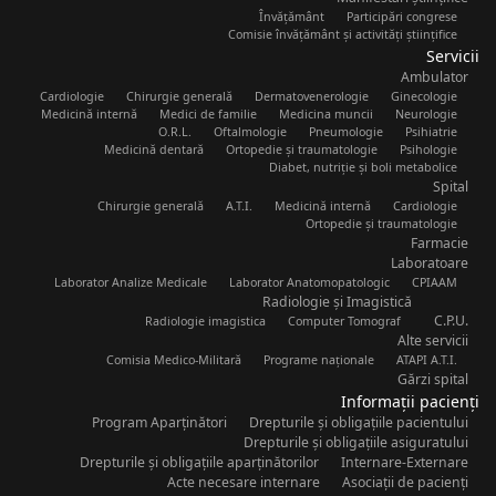
Învățământ
Participări congrese
Comisie învățământ și activități științifice
Servicii
Ambulator
Cardiologie
Chirurgie generală
Dermatovenerologie
Ginecologie
Medicină internă
Medici de familie
Medicina muncii
Neurologie
O.R.L.
Oftalmologie
Pneumologie
Psihiatrie
Medicină dentară
Ortopedie și traumatologie
Psihologie
Diabet, nutriție și boli metabolice
Spital
Chirurgie generală
A.T.I.
Medicină internă
Cardiologie
Ortopedie și traumatologie
Farmacie
Laboratoare
Laborator Analize Medicale
Laborator Anatomopatologic
CPIAAM
Radiologie și Imagistică
C.P.U.
Radiologie imagistica
Computer Tomograf
Alte servicii
Comisia Medico-Militară
Programe naționale
ATAPI A.T.I.
Gărzi spital
Informații pacienți
Program Aparținători
Drepturile și obligațiile pacientului
Drepturile și obligațiile asiguratului
Drepturile și obligațiile aparținătorilor
Internare-Externare
Acte necesare internare
Asociații de pacienți