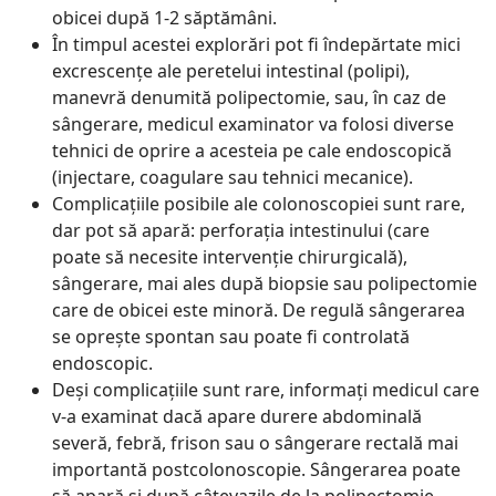
obicei după 1-2 săptămâni.
În timpul acestei explorări pot fi îndepărtate mici
excrescenţe ale peretelui intestinal (polipi),
manevră denumită polipectomie, sau, în caz de
sângerare, medicul examinator va folosi diverse
tehnici de oprire a acesteia pe cale endoscopică
(injectare, coagulare sau tehnici mecanice).
Complicaţiile posibile ale colonoscopiei sunt rare,
dar pot să apară: perforaţia intestinului (care
poate să necesite intervenţie chirurgicală),
sângerare, mai ales după biopsie sau polipectomie
care de obicei este minoră. De regulă sângerarea
se opreşte spontan sau poate fi controlată
endoscopic.
Deşi complicaţiile sunt rare, informaţi medicul care
v-a examinat dacă apare durere abdominală
severă, febră, frison sau o sângerare rectală mai
importantă postcolonoscopie. Sângerarea poate