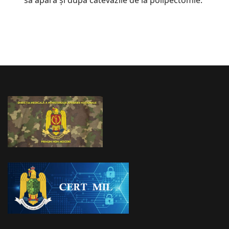
să apară şi după câtevazile de la polipectomie​.