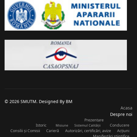
© 2026 SMUTM. Designed By BM
Acasa
Despre noi
Prezentare
Istoric
Conducere
Misiune
Sistemul Calității
Consilii și Comisii
Carieră
Autorizări, certificări, avize
Acțiuni
Manifestări științifice