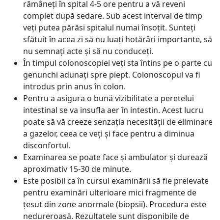
rămâneţi în spital 4-5 ore pentru a vă reveni
complet după sedare. Sub acest interval de timp
veţi putea părăsi spitalul numai însoţit. Sunteţi
sfătuit în acea zi să nu luaţi hotărâri importante, să
nu semnaţi acte şi să nu conduceţi.
În timpul colonoscopiei veţi sta întins pe o parte cu
genunchi adunaţi spre piept. Colonoscopul va fi
introdus prin anus în colon.
Pentru a asigura o bună vizibilitate a peretelui
intestinal se va insufla aer în intestin. Acest lucru
poate să vă creeze senzaţia necesităţii de eliminare
a gazelor, ceea ce veţi şi face pentru a diminua
disconfortul.
Examinarea se poate face şi ambulator şi durează
aproximativ 15-30 de minute.
Este posibil ca în cursul examinării să fie prelevate
pentru examinări ulterioare mici fragmente de
ţesut din zone anormale (biopsii). Procedura este
nedureroasă. Rezultatele sunt disponibile de