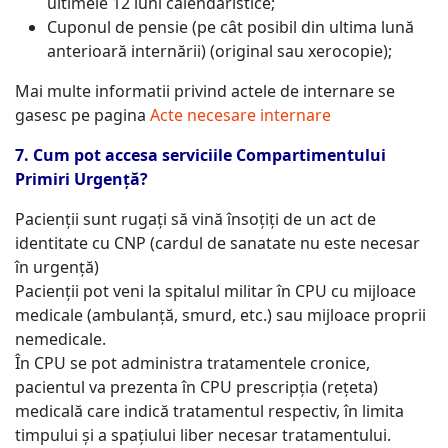
ultimele 12 luni calendaristice;
Cuponul de pensie (pe cât posibil din ultima lună
anterioară internării) (original sau xerocopie);
Mai multe informatii privind actele de internare se
gasesc pe pagina
Acte necesare internare
7. Cum pot accesa serviciile Compartimentului
Primiri Urgență?
Pacienții sunt rugați să vină însoțiți de un act de
identitate cu CNP (cardul de sanatate nu este necesar
în urgență)
Pacienții pot veni la spitalul militar în CPU cu mijloace
medicale (ambulanță, smurd, etc.) sau mijloace proprii
nemedicale.
În CPU se pot administra tratamentele cronice,
pacientul va prezenta în CPU prescripția (rețeta)
medicală care indică tratamentul respectiv, în limita
timpului și a spațiului liber necesar tratamentului.