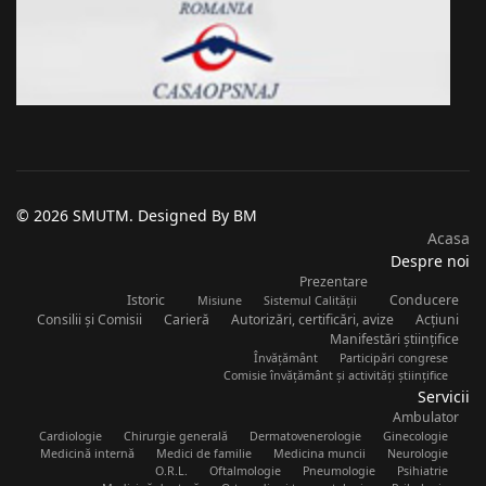
© 2026 SMUTM. Designed By BM
Acasa
Despre noi
Prezentare
Istoric
Conducere
Misiune
Sistemul Calității
Consilii și Comisii
Carieră
Autorizări, certificări, avize
Acțiuni
Manifestări științifice
Învățământ
Participări congrese
Comisie învățământ și activități științifice
Servicii
Ambulator
Cardiologie
Chirurgie generală
Dermatovenerologie
Ginecologie
Medicină internă
Medici de familie
Medicina muncii
Neurologie
O.R.L.
Oftalmologie
Pneumologie
Psihiatrie