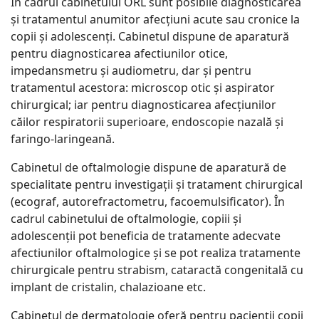
În cadrul cabinetului ORL sunt posibile diagnosticarea
și tratamentul anumitor afecțiuni acute sau cronice la
copii și adolescenți. Cabinetul dispune de aparatură
pentru diagnosticarea afectiunilor otice,
impedansmetru și audiometru, dar și pentru
tratamentul acestora: microscop otic și aspirator
chirurgical; iar pentru diagnosticarea afecțiunilor
căilor respiratorii superioare, endoscopie nazală și
faringo-laringeană.
Cabinetul de oftalmologie dispune de aparatură de
specialitate pentru investigații și tratament chirurgical
(ecograf, autorefractometru, facoemulsificator). În
cadrul cabinetului de oftalmologie, copiii și
adolescenții pot beneficia de tratamente adecvate
afectiunilor oftalmologice și se pot realiza tratamente
chirurgicale pentru strabism, cataractă congenitală cu
implant de cristalin, chalazioane etc.
Cabinetul de dermatologie oferă pentru pacienții copii